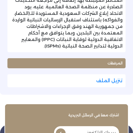
المخاطر المرتبطة بها، إضافة إلى مراجعة التحديثات
الصادرة عن منظمة الصحة العالمية. عليه، يود
الاتحاد إبلاغ الشركات السعودية المستوردة للـ(الخضار،
والفواكه) باستئناف استقبال الإرساليات النباتية الواردة
من جمهورية الهند وفق الإجراءات والاشتراطات
المعتمدة بين البلدين، وبما يتوافق مع أحكام
الاتفاقية الدولية لوقاية النباتات (IPPC) والمعايير
الدولية لتدابير الصحة النباتية (ISPMs).
المرفقات
تنزيل الملف
اشترك معنا في الرسائل البريدية