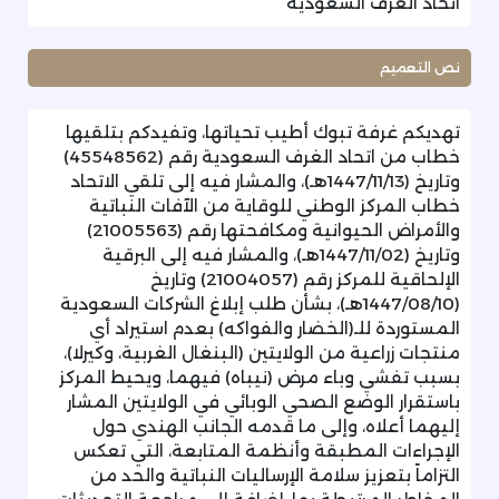
اتحاد الغرف السعودية
نص التعميم
تهديكم غرفة تبوك أطيب تحياتها، وتفيدكم بتلقيها
خطاب من اتحاد الغرف السعودية رقم (45548562)
وتاريخ (1447/11/13هـ)، والمشار فيه إلى تلقي الاتحاد
خطاب المركز الوطني للوقاية من الآفات النباتية
والأمراض الحيوانية ومكافحتها رقم (21005563)
وتاريخ (1447/11/02هـ)، والمشار فيه إلى البرقية
الإلحاقية للمركز رقم (21004057) وتاريخ
(1447/08/10هـ)، بشأن طلب إبلاغ الشركات السعودية
المستوردة للـ(الخضار والفواكه) بعدم استيراد أي
منتجات زراعية من الولايتين (البنغال الغربية، وكيرلا)،
بسبب تفشي وباء مرض (نيباه) فيهما، ويحيط المركز
باستقرار الوضع الصحي الوبائي في الولايتين المشار
إليهما أعلاه، وإلى ما قدمه الجانب الهندي حول
الإجراءات المطبقة وأنظمة المتابعة، التي تعكس
التزاماً بتعزيز سلامة الإرساليات النباتية والحد من