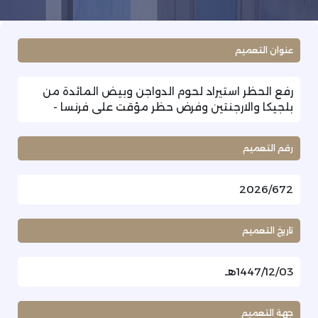
عنوان التعميم
رفع الحظر استيراد لحوم الدواجن وبيض المائدة من
بلجيكا والارجنتين وفرض حظر مؤقت على فرنسا -
رقم التعميم
2026/672
تاريخ التعميم
1447/12/03هـ
جهة التعميم