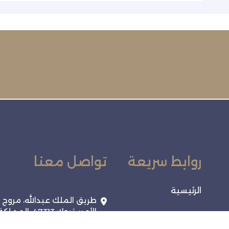
روابط سريعة
تواصل معنا
الرئيسية
طريق الملك عبدالله، مروج
الأمير، تبوك 47313، المملك
الفعاليات
العربية السعودية