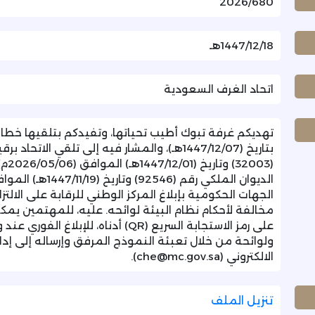
2026/680
1447/12/18هـ
اتحاد الغرف السعودية
بتاريخ (1447/12/07هـ)، والمشار فيه إلى تلقي الا
(003
الجهات الحكومية بإبلاغ المركز الوطني للرقابة على الالت
مخالفة لأحكام نظام البيئة لوائحه. عليه، للمهتمين يم
على رمز الاستجابة السريع (QR) أدناه، 
ولوائحة من خلال تعبئة النموذج المرفق وإرساله إلى إدارة 
الالكتروني (che@mc.gov.sa).
تنزيل الملف