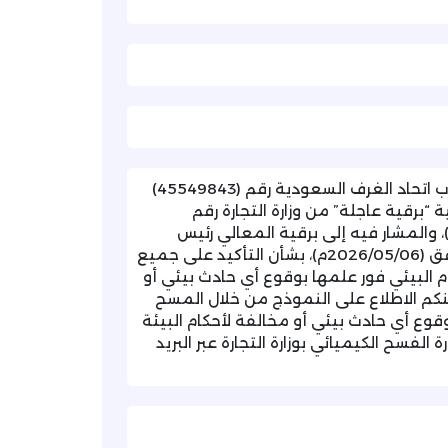
تهديكم غرفة تبوك أطيب تحياتها، وتفيدكم بتلقيها خطاب اتحاد الغرف السعودية رقم (45549843)
تحاد برقية “برقية عاجلة” من وزارة التجارة رقم
32) وتاريخ (1447/12/01هـ) الموافق (2026/05/06م)، والمشار فيه إلى برقية المعالي رئيس
الديوان الملكي رقم (92546) وتاريخ (1447/11/19هـ) الموافق (2026/05/06م)، بشأن التأكيد على جميع
زام البيئي فور علمها بوقوع أي حادث بيئي أو
كنكم الاطلاع على النموذج من خلال المسح
للإبلاغ الفوري عند وقوع أي حادث بيئي أو مخالفة لأحكام البيئة
الفسح الكيميائي بوزارة التجارة عبر البريد