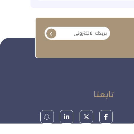
تابعنا
ة