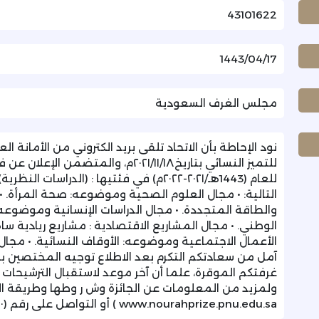
43101622
1443/04/17
مجلس الغرف السعودية
نود الإحاطة بأن الاتحاد تلقى بريد الكتروني من الأمانة ال
للتميز النسائي بتاريخ۲۰۲۱/۱۱/۱۸م، والمت
للعام (1443هـ/۲۰۲۱-۲۰۲۲م) في فئتيها : (الد
التالية: • مجال العلوم الصحية وموضوعه: صحة المرأة. 
والطاقة المتجددة. • مجال الدراسات الإنسانية وموضوعه: 
الوطني. • مجال المشاريع الاقتصادية : مشاريع ريادية س
الأعمال الاجتماعية وموضوعه: الأوقاف النسائية. • مجال
آمل من سعادتكم التكرم بعد الاطلاع توجيه المختصين 
ولمزيد من المعلومات عن الجائزة وش ر وطها وطريقة التق
www.nourahprize.pnu.edu.sa ) أو التواصل على رقم (۰۵۹۱۰۱۹۰۷۰).