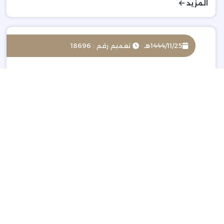
المزيد
1444/11/25هـ
تعميم رقم : 18696
برنامج اعتزاز
المزيد
1444/11/25هـ
تعميم رقم : 18696
دعوة للحضور والمشاركة في عدد ثلاثة برامج نوعية
متخصصة تستهدف منتسبي المنشآت العائلية
المزيد