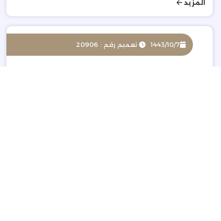
المزيد
1443/10/7
تعميم رقم : 20906
تفعيل خدمة التعاقد الرقمي و المطالبات المالية
المزيد
1443/10/7هـ
تعميم رقم : 20904
برنامج طموح الامتياز التجاري
المزيد