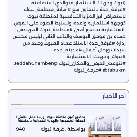
(تبوك وجهتك الاستثمارية) والذي استضافته
#غرفة_جدة بالتعاون مع #أمانة_منطقة_تبوك
لاستعراض ابرز المزايا التنافسية لمنطقة تبوك
كوجهة استثمارية واعدة، وتسليط الضوء على الفرص
الاستثمارية بحضور أمين #منطقة_تبوك المهندس
حسام بن موفق اليوسف والنائب الثاني لرئيس مجلس
إدارة #غرفة_جدة الأستاذ عماد العبود، وعدد من
سيدات ورجال أعمال #مدينة_جدة
#تبوك_وجهتك_الاستثمارية
#تنوعت_الفرص_والمكان_تبوك @JeddahChamber
@tabukm #غرفة_تبوك
آخر الأخبار
بحضور أمين منطقة تبوك.. ورشة عمل تناقش ا
لعمارة السعودية والهوية العمرانية بالمنطقة
بواسطة : غرفة تبوك
940