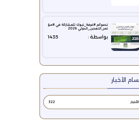
تدعوكم #غرفة_تبوك للمشاركة في #مؤ
تمر_التعدين_الدولي 2026
بواسطة :
1435
ام الأخبار
الأخبار
322