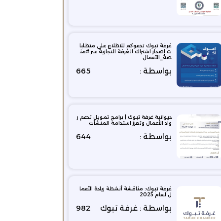
غرفة تبوك تدعوكم للاطلاع على متطلبا
ت إصدار اشتراك الغرفة التجارية عبر #من
صة_الأعمال
بواسطة :
665
ديوانية غرفة تبوك | برامج تمويل تدعم ر
واد الأعمال وتعزز استدامة المنشآت
بواسطة :
644
غرفة تبوك: مناقشة أنشطة ريادة الأعما
ل لعام 2025
بواسطة : غرفة تبوك
982