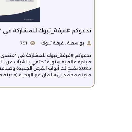
تدعوكم ⁧‫#غرفة_تبوك‬⁩ للمشاركة ‏في "منتدى مسك العالمي 2025"
بواسطة : غرفة تبوك
791
مدينة محمد بن سلمان غير الربحية (مدينة مسك) ‏ ‏⁧‫ ‏⁧‫#غر‬