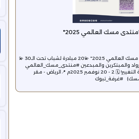
تدعوكم ⁧‫#غرفة_تبوك‬⁩ للمشاركة ‏في "منتدى مسك العالمي 2025" ‏💫20 مبادرة لشباب تحت الـ30 ‏💫
2025 تفتح لك أبواب الفرص الجديدة وصناعة التغيير! ‏🗓 2 - 20 نوفمبر 2025م ‏📍الرياض - مقر
فة_تبوك⁩