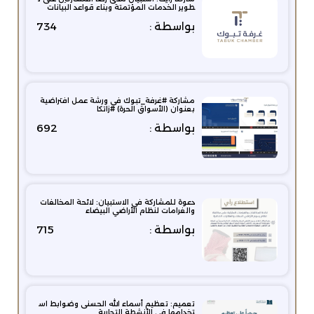
طوير الخدمات المؤتمتة وبناء قواعد البيانات
بواسطة :
734
مشاركة #غرفة_تبوك في ورشة عمل افتراضية
بعنوان (الأسواق الحرة) #زاتكا‬⁩
بواسطة :
692
دعوة للمشاركة في الاستبيان: لائحة المخالفات
والغرامات لنظام الأراضي البيضاء
بواسطة :
715
تعميم: تعظيم أسماء الله الحسنى وضوابط اس
تخدامها في الأنشطة التجارية