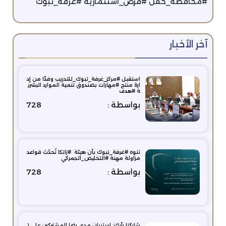
‏⁧‫#محافظة_حقل‬⁩ ‏⁧‫#فرص_استثمارية‬⁩ ‏⁧‫#غرفة_تبوك‬⁩
آخر الأخبار
استقبل #مركز_غرفة_تبوك_للتدريب وفدًا من إد
ارة منتج #مهارات بصندوق تنمية الموارد البشري
ة #هدف
بواسطة :
728
تنوه #غرفة_تبوك بأن هيئة ⁧‫ ‫#زاتكا‬ تُحدّث قواعد
مزاولة مهنة ‫#التخليص_الجمركي‬
بواسطة :
728
شاركنا رأيك: استبيان مدى رضا المشتركين على ت