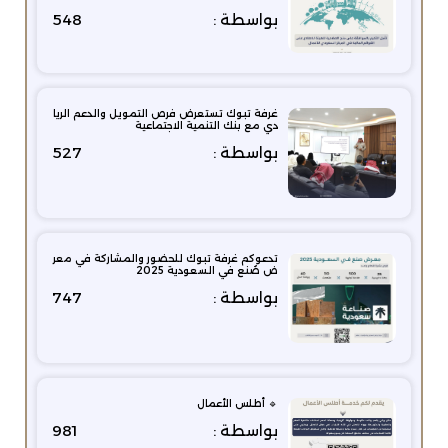
بواسطة :
548
غرفة تبوك تستعرض فرص التمويل والدعم الريا
دي مع بنك التنمية الاجتماعية
بواسطة :
527
تدعوكم غرفة تبوك للحضور والمشاركة في معر
ض صُنع في السعودية 2025
بواسطة :
747
🔹 أطلس الأعمال
بواسطة :
981