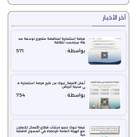
آخر الأخبار
فرصة استثمارية لمناقصة مشروع توسعة مح
طة نيدزمست للطاقة
بواسطة :
571
تُعلن #غرفة_تبوك عن طرح فرصة استثمارية ف
ي مدينة الرياض
بواسطة :
754
غرفة تبوك تدعو منشآت قطاع الأعمال للتعاون
مع الهيئة العامة للإحصاء في المسوح الاقتصا
دية