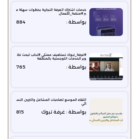
خدمات اشتراك الغرفة التجارية بخطوات سهلة ع
بر #منصة_الأعمال.
بواسطة :
884
#غرفة_تبوك‬⁩ تستضيف ممثلي ⁧#ندلب‬⁩ لبحث تط
وير الخدمات اللوجستية بالمنطقة
بواسطة :
765
اللقاء الموسع لصاحبات المشاغل والتزيين النس
ائي
بواسطة : غرفة تبوك
815