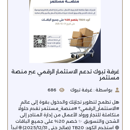
غرفة تبوك تدعم الاستثمار الرقمي عبر منصة
مستثمر
بواسطة : غرفة تبوك
686
هل تطمح لتطوير تجارتك والدخول بقوة إلى عالم
#الاستثمار_الرقمي؟ #منصة_مستثمر تقدم حلولًا
متكاملة للتجار ورواد الأعمال من إدارة المتاجر إلى
الشحن والتسويق. ✨ خصم 20% على جميع الباقات
🟢 استخدم الكود: TB20 (صالح حتى 2025/12/31) 🌐 ابدأ