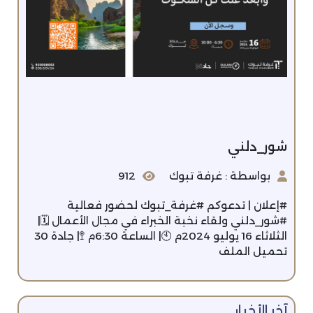
شور_دلني
بواسطة : غرفة تبوك
912
#إعلان | تدعوكم #غرفة_تبوك لحضور فعالية
#شور_دلني ولقاء نخبة الخبراء في مجال الأعمال 🗓️|
الثلاثاء 16 يوليو 2024م 🕙| الساعة 6:30م 🚏| جادة 30
تحميل الملف
آخر الأخبار