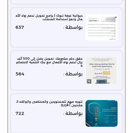
ديوانية غرفة تبوك | برامج تمويل تدعم رواد الأع
مال وتعزز استدامة المنشآت
بواسطة :
637
حقق حلم مشروعك: تمويل يصل إلى 500 ألف
ريال لدعم رواد الأعمال مع بنك التنمية الاجتماعي
ة
بواسطة :
564
تنويه مهم للمستوردين والمخلصين والوكلاء ال
ملاحيين | #زاتكا
بواسطة :
722