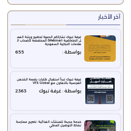
آخر الأخبار
غرفة تبوك تشارككم الدعوة لحضور ورشة العم
ل الافتراضية (Webinar) المخصصة لأصحاب ال
علامات التجارية السعودية
بواسطة :
655
غرفة تبوك تبدأ استقبال طلبات بصمة الشنغن
الفرنسية بالتعاون مع VFS Global
بواسطة : غرفة تبوك
2363
خدمة جديدة للمنشآت الغذائية: تصريح ممارسة
نشاط التوصيل المنزلي