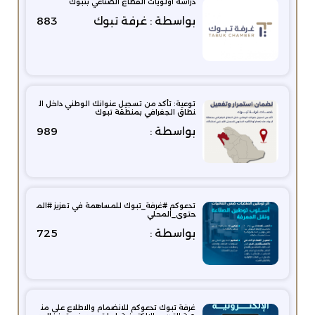
دراسة أولويات القطاع الصناعي بتبوك
بواسطة : غرفة تبوك
883
توعية: تأكد من تسجيل عنوانك الوطني داخل ال
نطاق الجغرافي بمنطقة تبوك
بواسطة :
989
تدعوكم #غرفة_تبوك للمساهمة في تعزيز #الم
حتوى_المحلي
بواسطة :
725
غرفة تبوك تدعوكم للانضمام والاطلاع على من