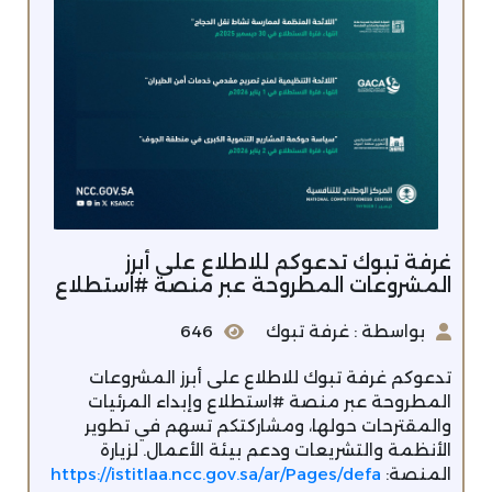
غرفة تبوك تدعوكم ‫للاطلاع على أبرز
المشروعات المطروحة عبر منصة ‫#استطلاع
بواسطة : غرفة تبوك
646
تدعوكم ‫غرفة تبوك‬ للاطلاع على أبرز المشروعات
المطروحة عبر منصة ‫#استطلاع‬ وإبداء المرئيات
والمقترحات حولها، ومشاركتكم تسهم في تطوير
الأنظمة والتشريعات ودعم بيئة الأعمال. لزيارة
المنصة: ‏‪
https://istitlaa.ncc.gov.sa/ar/Pages/defa