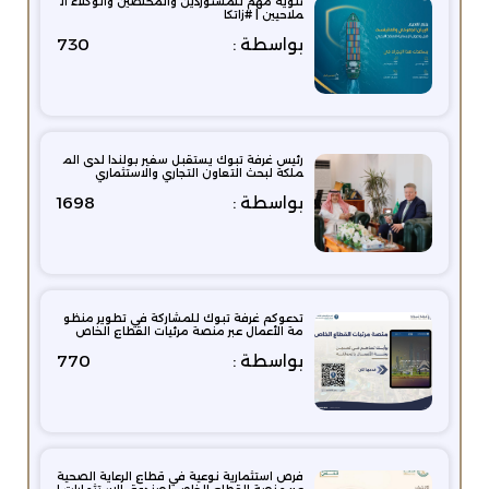
تنويه مهم للمستوردين والمخلصين والوكلاء ال
ملاحيين | #زاتكا
بواسطة :
730
رئيس غرفة تبوك يستقبل سفير بولندا لدى الم
ملكة لبحث التعاون التجاري والاستثماري
بواسطة :
1698
تدعوكم غرفة تبوك للمشاركة في تطوير منظو
مة الأعمال عبر منصة مرئيات القطاع الخاص
بواسطة :
770
فرص استثمارية نوعية في قطاع الرعاية الصحية