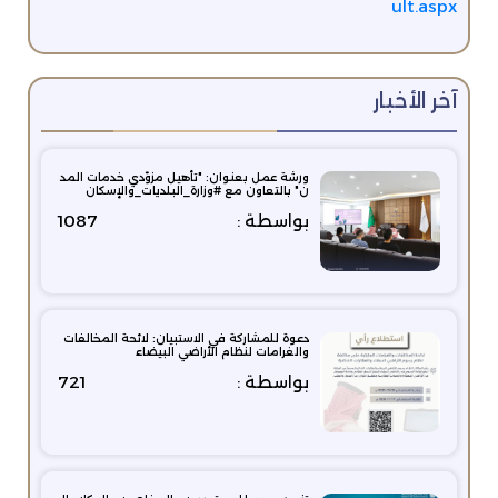
ult.aspx
آخر الأخبار
ورشة عمل بعنوان: ‏"تأهيل مزوّدي خدمات المد
ن" بالتعاون مع ⁧‫#وزارة_البلديات_والإسكان‬⁩
بواسطة :
1087
دعوة للمشاركة في الاستبيان: لائحة المخالفات
والغرامات لنظام الأراضي البيضاء
بواسطة :
721