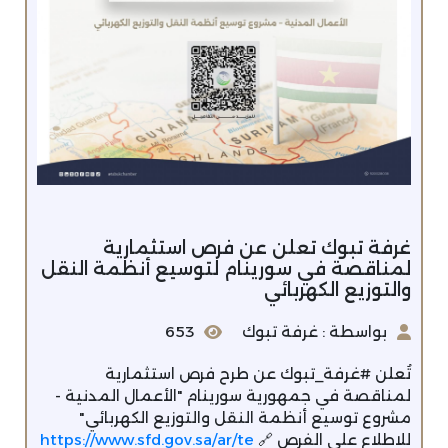
غرفة تبوك تعلن عن فرص استثمارية
لمناقصة في سورينام لتوسيع أنظمة النقل
والتوزيع الكهربائي
بواسطة : غرفة تبوك
653
تُعلن #غرفة_تبوك عن طرح فرص استثمارية
لمناقصة في جمهورية سورينام "الأعمال المدنية -
مشروع توسيع أنظمة النقل والتوزيع الكهربائي"
للاطلاع على الفرص 🔗
https://www.sfd.gov.sa/ar/te