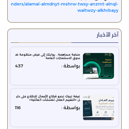
nders/alamal-almdnyt-mshrw-twsy-anzmt-alnql-
waltwzy-alkhrbayy
آخر الأخبار
منصة مساهمة.. بوابتك إلى فرص منظومة ص
ندوق الاستثمارات العامة
بواسطة :
437
غرفة تبوك تدعو قطاع الأعمال للاطلاع على دلي
ل «التقييم العادل للمنشآت العائلية»
بواسطة :
116