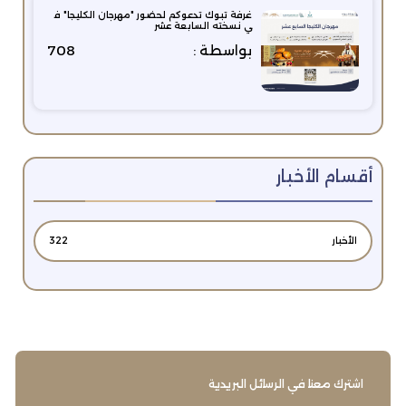
غرفة تبوك تدعوكم لحضور "مهرجان الكليجا" ف
ي نسخته السابعة عشر
بواسطة :
708
أقسام الأخبار
الأخبار
322
اشترك معنا في الرسائل البريدية