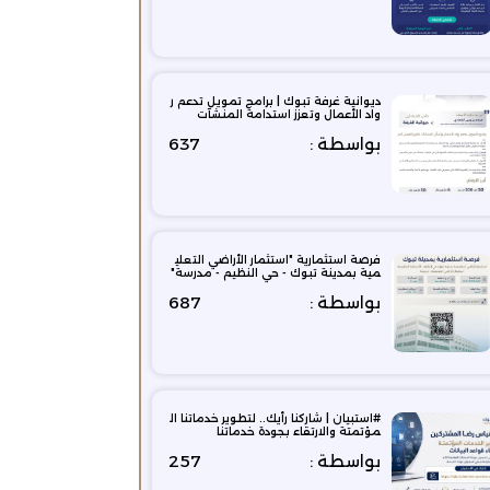
ديوانية غرفة تبوك | برامج تمويل تدعم ر
واد الأعمال وتعزز استدامة المنشآت
بواسطة :
637
فرصة استثمارية "استثمار الأراضي التعلي
مية بمدينة تبوك - حي النظيم - مدرسة"
بواسطة :
687
#استبيان | شاركنا رأيك.. لتطوير خدماتنا ال
مؤتمتة والارتقاء بجودة خدماتنا
بواسطة :
257