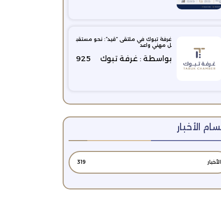
غرفة تبوك في ملتقى “قيد”: نحو مستقب
ل مهني واعد
بواسطة : غرفة تبوك
925
ام الأخبار
الأخبار
319