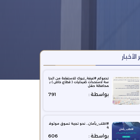
 الأخبار
تدعوكم ⁧‫#غرفة_تبوك‬⁩ للاستفادة من الدرا
سة لاستحداث صيدليات ( قطاع خاص ) ب
محافظة حقل
بواسطة :
791
#اطلب_بأمان… نحو تجربة تسوق موثوق
ة
بواسطة :
606