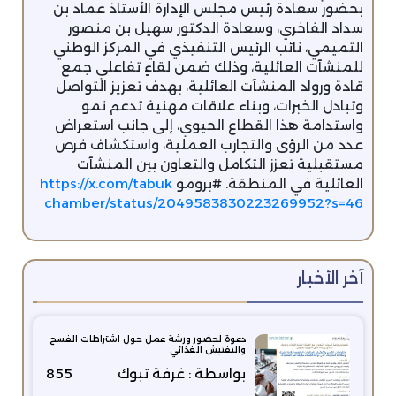
بحضور سعادة رئيس مجلس الإدارة الأستاذ عماد بن
سداد الفاخري، وسعادة الدكتور سهيل بن منصور
التميمي، نائب الرئيس التنفيذي في المركز الوطني
للمنشآت العائلية، وذلك ضمن لقاءٍ تفاعلي جمع
قادة ورواد المنشآت العائلية، بهدف تعزيز التواصل
وتبادل الخبرات، وبناء علاقات مهنية تدعم نمو
واستدامة هذا القطاع الحيوي، إلى جانب استعراض
عدد من الرؤى والتجارب العملية، واستكشاف فرص
مستقبلية تعزز التكامل والتعاون بين المنشآت
العائلية في المنطقة. #برومو
https://x.com/tabuk
chamber/status/2049583830223269952?s=46
آخر الأخبار
دعوة لحضور ورشة عمل حول اشتراطات الفسح
والتفتيش الغذائي
بواسطة : غرفة تبوك
855