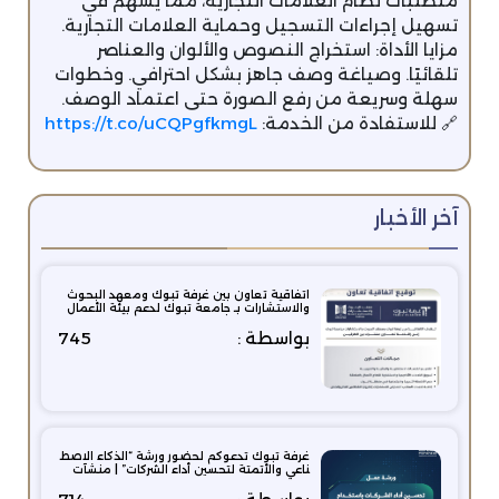
متطلبات نظام العلامات التجارية، مما يسهم في
تسهيل إجراءات التسجيل وحماية العلامات التجارية.
مزايا الأداة: استخراج النصوص والألوان والعناصر
تلقائيًا. وصياغة وصف جاهز بشكل احترافي. وخطوات
سهلة وسريعة من رفع الصورة حتى اعتماد الوصف.
🔗 للاستفادة من الخدمة:
https://t.co/uCQPgfkmgL
آخر الأخبار
اتفاقية تعاون بين غرفة تبوك ومعهد البحوث
والاستشارات بـ جامعة تبوك لدعم بيئة الأعمال
بواسطة :
745
غرفة تبوك تدعوكم لحضور ورشة “الذكاء الاصط
ناعي والأتمتة لتحسين أداء الشركات” | منشآت