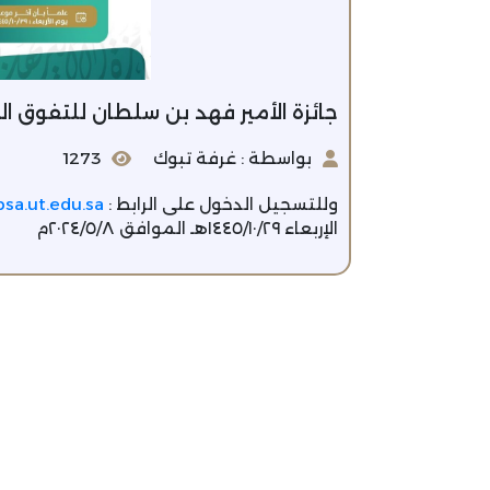
جائزة الأمير فهد بن سلطان للتفوق ال
بواسطة : غرفة تبوك
1273
وللتسجيل الدخول على الرابط :
bsa.ut.edu.sa
الإربعاء ١٤٤٥/١٠/٢٩هـ الموافق ٢٠٢٤/٥/٨م