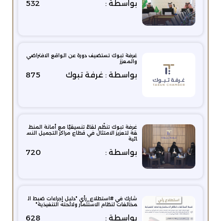
بواسطة :
532
غرفة تبوك تستضيف دورة عن الواقع الافتراضي
والمعزز
بواسطة : غرفة تبوك
875
غرفة تبوك تنظّم لقاءً تنسيقيًا مع أمانة المنط
قة لتعزيز الامتثال في قطاع مراكز التجميل النس
ائية
بواسطة :
720
شارك في #استطلاع_رأي "دليل إجراءات ضبط ال
مخالفات لنظام الاستثمار ولائحته التنفيذية"
بواسطة :
628