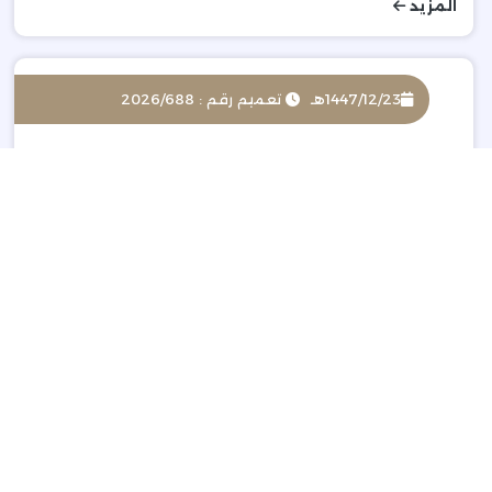
المزيد
1447/12/23هـ
تعميم رقم : 2026/688
مناقصة توفير ووضع القنوات وبناء وتجهيز منشآت مائية
لشبكة التوزيع - تونس
المزيد
1447/12/23هـ
تعميم رقم : 2026/587
فرصة استثمارية بمنطقة الجوف
المزيد