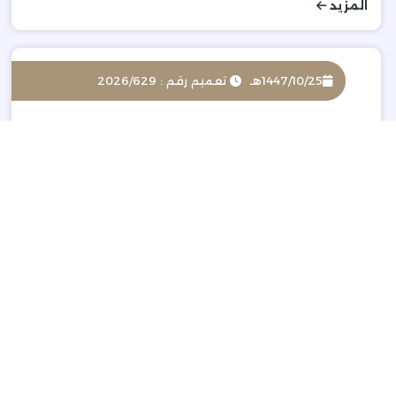
المزيد
1447/10/25هـ
تعميم رقم : 2026/629
رفع الحظر على استيراد الدواجن من بولندا
المزيد
1447/10/24هـ
تعميم رقم : 2026/528
ورشة عمل مستقبل الاستثمار في قطاع الترفيه
المزيد