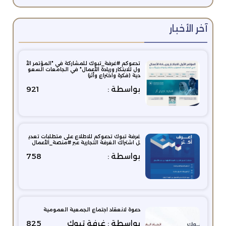
آخر الأخبار
تدعوكم #غرفة_تبوك للمشاركة في "المؤتمر الأ
ول للابتكار وريادة الأعمال" في الجامعات السعو
دية (فكرة واختراع وأثر)
بواسطة :
921
غرفة تبوك تدعوكم للاطلاع على متطلبات تعدي
ل اشتراك الغرفة التجارية عبر #منصة_الأعمال
بواسطة :
758
دعوة لانعقاد اجتماع الجمعية العمومية
بواسطة : غرفة تبوك
825