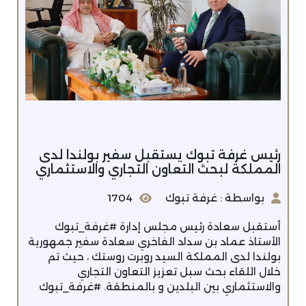
رئيس غرفة تبوك يستقبل سفير بولندا لدى
المملكة لبحث التعاون التجاري والاستثماري
بواسطة : غرفة تبوك
1704
أستقبل سعادة رئيس مجلس إدارة ⁧‫#غرفة_تبوك‬⁩
‏الأستاذ عماد بن سداد الفاخري سعادة سفير جمهورية
بولندا لدى المملكة السيد روبرت روستك ، حيث تم
خلال اللقاء بحث سبل تعزيز التعاون التجاري
والاستثماري بين البلدين و بالمنطقة. ‏⁧‫#غرفة_تبوك‬⁩