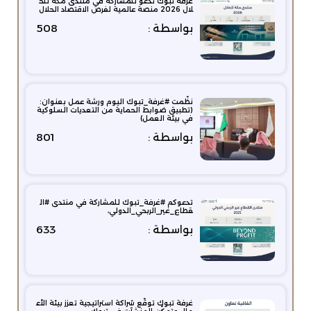
غرفة تبوك تدعو للمشاركة في منتدى مكة للح
لال 2026 منصة عالمية لفرص الاقتصاد الحلال
بواسطة :
508
نظّمت ⁧‫#غرفة_تبوك‬⁩ اليوم ورشة عمل بعنوان:
‏(تطبيق ضوابط الحماية من التعديات السلوكية
في بيئة العمل)
بواسطة :
801
تدعوكم #غرفة_تبوك للمشاركة في منتدى #ال
قطاع_غير_الربحي_الدولي،
بواسطة :
633
غرفة تبوك توقّع شراكة استراتيجية تعزز بيئة الأع