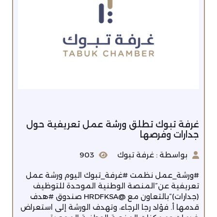
غرفة تبوك تطلق ورشة عمل تعريفية حول
جدارات وفرصها
بواسطة : غرفة تبوك
903
#ورشة_عمل نظمت #غرفة_تبوك اليوم ورشة عمل
تعريفية عن”المنصة الوطنية الموحدة للتوظيف
(جدارات)”بالتعاون مع @HRDFKSA صندوق #هدف
قدمها أ. فؤاد رجا الرجاء، وتهدف الورشة إلى استعراض