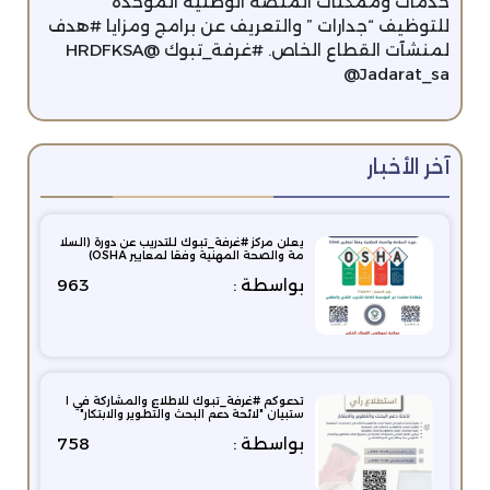
خدمات وممكنات المنصة الوطنية الموحدة
للتوظيف “جدارات ” والتعريف عن برامج ومزايا #هدف
لمنشآت القطاع الخاص. #غرفة_تبوك @HRDFKSA
@Jadarat_sa
آخر الأخبار
يعلن مركز #غرفة_تبوك للتدريب عن دورة (السلا
مة والصحة المهنية وفقا لمعايير OSHA)
بواسطة :
963
تدعوكم #غرفة_تبوك للاطلاع والمشاركة في ا
ستبيان "لائحة دعم البحث والتطوير والابتكار"
بواسطة :
758