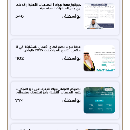
ديوانية غرفة تبوك | الجمعيات الأهلية رافد تنم
وي يعزّز المبادرات المجتمعية
بواسطة :
546
غرفة تبوك تدعو قطاع الأعمال للمشاركة في ال
ملتقى التاسع للمواصفات 2025 بالرياض
بواسطة :
1102
تدعوكم #غرفة_تبوك للتعرّف على دور #مركز_تن
ظيم_المعدات_الثقيلة وأبرز تنظيماته وخدماته،
بواسطة :
774