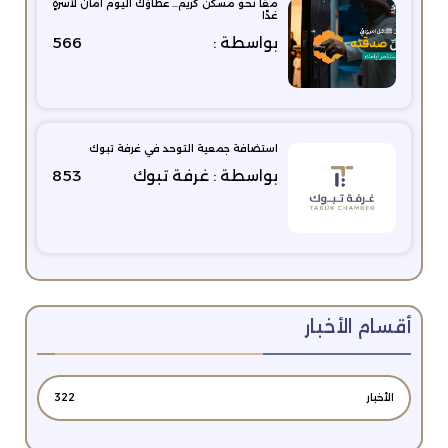
معًا نحو مسكن كريم… عطاؤك اليوم أمانٌ لأسرةٍ
غدًا
بواسطة :
566
استضافة جمعية التوحد في غرفة تبوك
بواسطة : غرفة تبوك
853
أقسام الأخبار
الأخبار
322