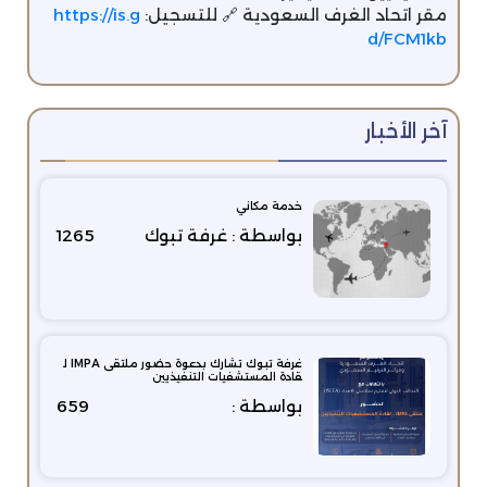
مقر اتحاد الغرف السعودية 🔗 للتسجيل:
https://is.g
d/FCM1kb
آخر الأخبار
خدمة مكاني
بواسطة : غرفة تبوك
1265
غرفة تبوك تشارك بدعوة حضور ملتقى IMPA ل
قادة المستشفيات التنفيذيين
بواسطة :
659