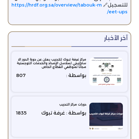
للتسجيل🔗
https://hrdf.org.sa/overview/tabouk-m
eet-ups/
آخر الأخبار
مركز غرفة تبوك للتدريب يعلن عن دورة الدور الا
ستراتيجي لسلاسل الإمداد والخدمات اللوجستية
مجانًا لموظفي القطاع الخاص
بواسطة :
807
دورات مركز التدريب
بواسطة : غرفة تبوك
1835